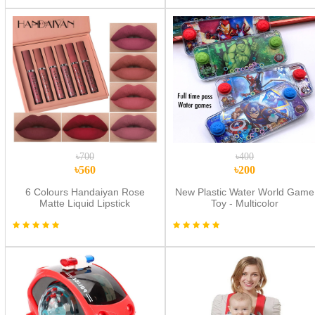
৳700
৳400
৳560
৳200
6 Colours Handaiyan Rose
New Plastic Water World Game
Matte Liquid Lipstick
Toy - Multicolor