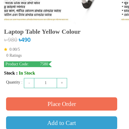
Laptop Table Yellow Colour
৳ 980
৳490
0.00/
5
0 Ratings
Product Code:
7580
Stock :
In Stock
Quantity :
-
1
+
Add to Cart