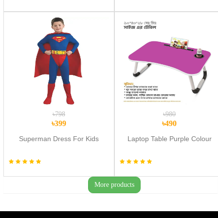
৳798
৳980
৳399
৳490
Superman Dress For Kids
Laptop Table Purple Colour
More products