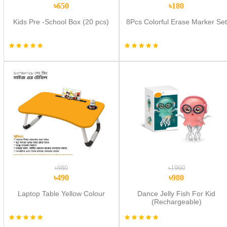
৳650
৳180
Kids Pre -School Box (20 pcs)
8Pcs Colorful Erase Marker Set
৳980
৳1960
৳490
৳980
Laptop Table Yellow Colour
Dance Jelly Fish For Kid
(Rechargeable)