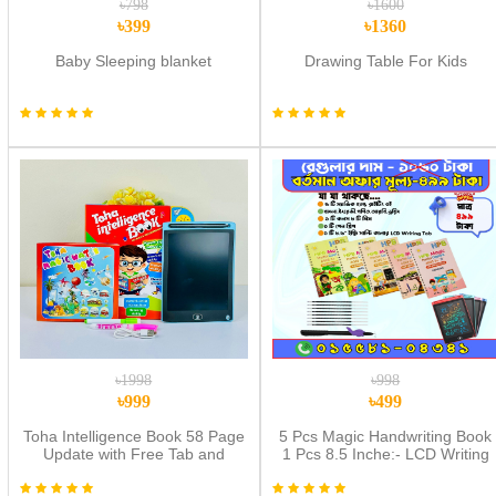
৳798
৳1600
৳399
৳1360
Baby Sleeping blanket
Drawing Table For Kids
৳1998
৳998
৳999
৳499
Toha Intelligence Book 58 Page
5 Pcs Magic Handwriting Book
Update with Free Tab and
1 Pcs 8.5 Inche:- LCD Writing
Water Book
Tab. 499 Tk combo