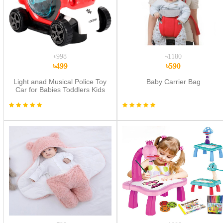
৳998
৳1180
৳499
৳590
Light anad Musical Police Toy
Baby Carrier Bag
Car for Babies Toddlers Kids
Light Music Non Stop 360
Rotations