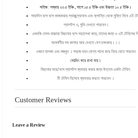
সাইজ : লম্বায় ২৩.৫ ইঞ্চি , পাশে ১৫.৫ ইঞ্চি এবং উচ্চতা ১০.৫ ইঞ্চি।
সারাদিন বসে বসে কাজকরার স্বাচ্ছন্দ্যবোধ এবং ক্লান্তি থেকে মুক্তি দিবে এই 
 ল্যাপটপ এ, মুভি দেখতে পারবেন।
 এমনকি যেসব বাচ্চারা বিছানায় বসে পড়ালেখা করে, তাদের জন্য ও এই টেবিলের বি
আকর্ষণীয় সব কালার আর দেখতে বেশ চমৎকার।।।
ওজনে হালকা এবং মজবুদ । সহজে বহন যোগ্য সাথে করে নিয়ে যেতে পারবেন
ফোল্ডিং করে রাখা যায়।
বিছানায় শুয়ে/বসে ল্যাপটপ ব্যবহার করার জন্য উত্তম একটা টেবিল.
টি টেবিল হিসেবে ব্যাবহার করতে পারবেন ।
Customer Reviews
Leave a Review